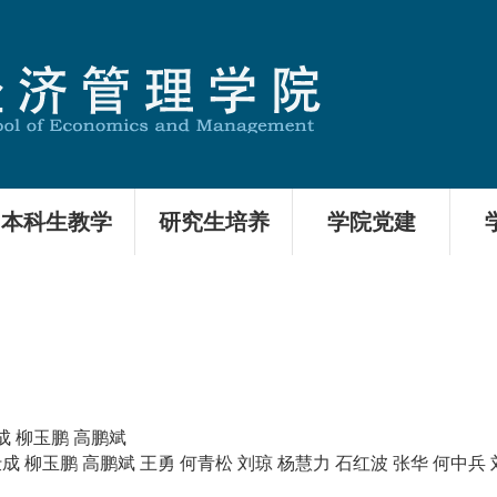
本科生教学
研究生培养
学院党建
成 柳玉鹏 高鹏斌
成 柳玉鹏 高鹏斌 王勇 何青松 刘琼 杨慧力 石红波 张华 何中兵